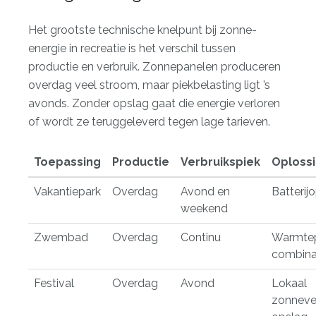
Het grootste technische knelpunt bij zonne-
energie in recreatie is het verschil tussen
productie en verbruik. Zonnepanelen produceren
overdag veel stroom, maar
piekbelasting ligt ’s
avonds
. Zonder opslag gaat die energie verloren
of wordt ze teruggeleverd tegen lage tarieven.
Toepassing
Productie
Verbruikspiek
Oploss
Vakantiepark
Overdag
Avond en
Batterij
weekend
Zwembad
Overdag
Continu
Warmte
combina
Festival
Overdag
Avond
Lokaal
zonneve