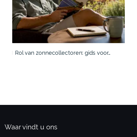
w:
Rol van zonnecollectoren: gids voor…
Bes
Waar vindt u ons