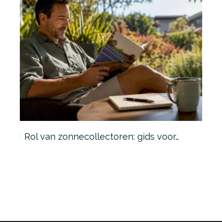
w:
Rol van zonnecollectoren: gids voor…
Bes