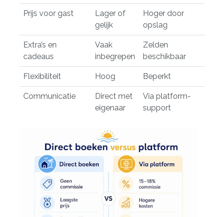
Prijs voor gast
Lager of
Hoger door
gelijk
opslag
Extra’s en
Vaak
Zelden
cadeaus
inbegrepen
beschikbaar
Flexibiliteit
Hoog
Beperkt
Communicatie
Direct met
Via platform-
eigenaar
support