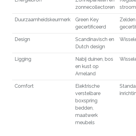
zonnecollectoren
stroom
Duurzaamheidskeurmerk
Green Key
Zelden
gecertificeerd
gecerti
Design
Scandinavisch en
Wissel
Dutch design
Ligging
Nabij duinen, bos
Wissel
en kust op
Ameland
Comfort
Elektrische
Standa
verstelbare
inrichti
boxspring
bedden,
maatwerk
meubels