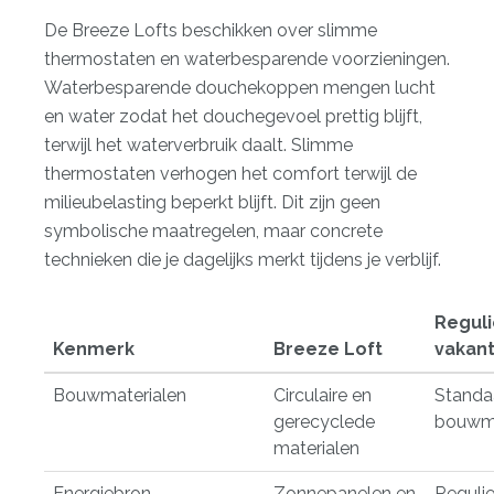
De Breeze Lofts beschikken over slimme
thermostaten en waterbesparende voorzieningen.
Waterbesparende douchekoppen mengen lucht
en water zodat het douchegevoel prettig blijft,
terwijl het waterverbruik daalt. Slimme
thermostaten verhogen het comfort terwijl de
milieubelasting beperkt blijft. Dit zijn geen
symbolische maatregelen, maar concrete
technieken die je dagelijks merkt tijdens je verblijf.
Reguli
Kenmerk
Breeze Loft
vakan
Bouwmaterialen
Circulaire en
Standa
gerecyclede
bouwma
materialen
Energiebron
Zonnepanelen en
Regulie