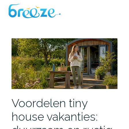
Ga
naar
de
inhoud
Voordelen tiny
house vakanties: