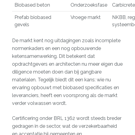
Biobased beton
Onderzoeksfase
Carbicret
Prefab biobased
Vroege markt
NKBB, reg
gevels
systeemb
De markt kent nog uitdagingen
zoals incomplete
normenkaders en een nog opbouwende
ketensamenwerking. Dit betekent dat
opdrachtgevers en architecten nu meer eigen due
diligence moeten doen dan bij gangbare
materialen. Tegelijk biedt dit een kans: wie nu
ervaring opbouwt met biobased specificaties en
leveranciers, heeft een voorsprong als de markt
verder volwassen wordt.
Certificering onder BRL 1362 wordt steeds breder
gedragen in de sector, wat de verzekerbaarheid
en acceptatie bij gemeenten en