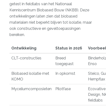
getest in fieldlabs van het Nationaal
Kenniscentrum Biobased Bouw (NKBB). Deze
ontwikkelingen laten zien dat biobased
materialen niet beperkt blijven tot isolatie, maar
ook constructieve en geveltoepassingen
bereiken.
Ontwikkeling
Status in 2026
Voorbee
CLT-constructies
Breed
Binderholz
toegepast
Enso
Biobased isolatie met
In opkomst
Steico, Gu
KOMO
Hempflax
Myceliumcomposieten
Pilotfase
Ecovative
Design, 
fieldlabs