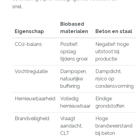
snel.
Biobased
Eigenschap
materialen
Beton en staal
CO2-balans
Positief:
Negatief: hoge
opslag
uitstoot bij
tijdens groei
productie
Vochtregulatie
Dampopen,
Dampdicht,
natuurlijke
risico op
buffering
condensvorming
Hernieuwbaarheid
Volledig
Eindige
hernieuwbaar
grondstoffen
Brandveiligheid
Vraagt
Hoge
aandacht,
brandweerstand
CLT
bij beton