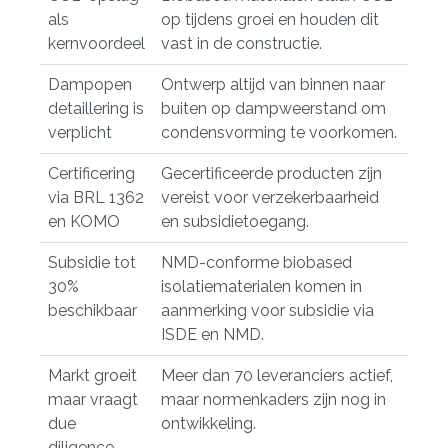
als
op tijdens groei en houden dit
kernvoordeel
vast in de constructie.
Dampopen
Ontwerp altijd van binnen naar
detaillering is
buiten op dampweerstand om
verplicht
condensvorming te voorkomen.
Certificering
Gecertificeerde producten zijn
via BRL 1362
vereist voor verzekerbaarheid
en KOMO
en subsidietoegang.
Subsidie tot
NMD-conforme biobased
30%
isolatiematerialen komen in
beschikbaar
aanmerking voor subsidie via
ISDE en NMD.
Markt groeit
Meer dan 70 leveranciers actief,
maar vraagt
maar normenkaders zijn nog in
due
ontwikkeling.
diligence