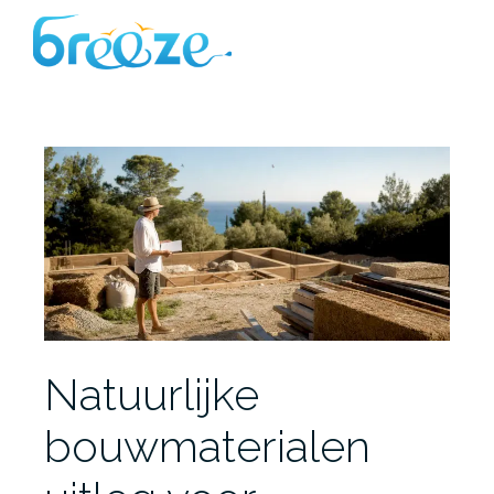
Ga
naar
de
inhoud
Natuurlijke
bouwmaterialen