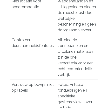
Kies locatie vóór
Waddeneilanden en
accommodatie
stiltegebieden bieden
de meeste rust door
wettelijke
bescherming en geen
doorgaand verkeer.
Controleer
All-electric,
duurzaamheidsfeatures
zonnepanelen en
circulaire materialen
zijn de drie
kerncriteria voor een
echt eco-vriendelijk
verblijf.
Vertrouw op bewijs, niet
Foto’s, virtuele
op labels
rondleidingen en
specifieke
gastenreviews over
rust zijn