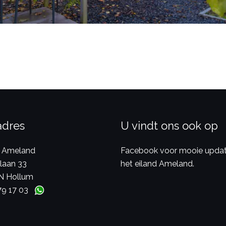
adres
U vindt ons ook op
 Ameland
Facebook voor mooie updat
laan 33
het eiland Ameland.
N Hollum
79 17 03