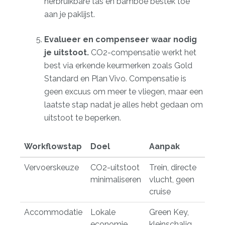
herbruikbare tas en bamboe bestek toe
aan je paklijst.
Evalueer en compenseer waar nodig
je uitstoot.
CO2-compensatie werkt het
best via erkende keurmerken zoals Gold
Standard en Plan Vivo. Compensatie is
geen excuus om meer te vliegen, maar een
laatste stap nadat je alles hebt gedaan om
uitstoot te beperken.
Workflowstap
Doel
Aanpak
Vervoerskeuze
CO2-uitstoot
Trein, directe
minimaliseren
vlucht, geen
cruise
Accommodatie
Lokale
Green Key,
economie
kleinschalig,