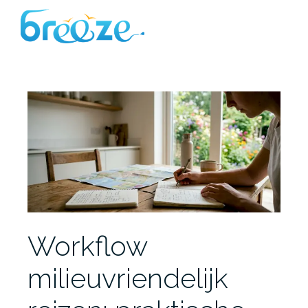
Ga
naar
de
inhoud
Workflow
milieuvriendelijk