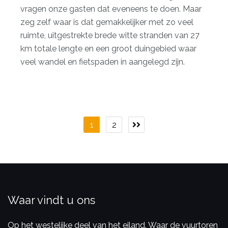
vragen onze gasten dat eveneens te doen. Maar
zeg zelf waar is dat gemakkelijker met zo veel
ruimte, uitgestrekte brede witte stranden van 27
km totale lengte en een groot duingebied waar
veel wandel en fietspaden in aangelegd zijn.
Berichtnavigatie
1
2
Waar vindt u ons
Op het westelijke deel van het eiland. Waar de vuurtoren