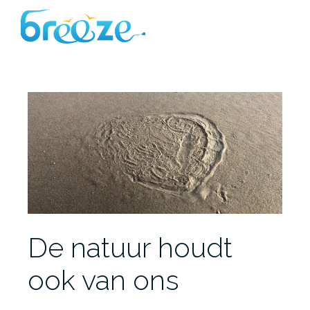
Ga
naar
de
inhoud
De natuur houdt
ook van ons