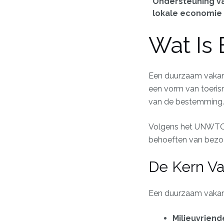
Ondersteuning v
lokale economie
Wat Is
Een duurzaam vakanti
een vorm van toeris
van de bestemming.
Volgens het UNWT
behoeften van bezoe
De Kern V
Een duurzaam vakant
Milieuvriende