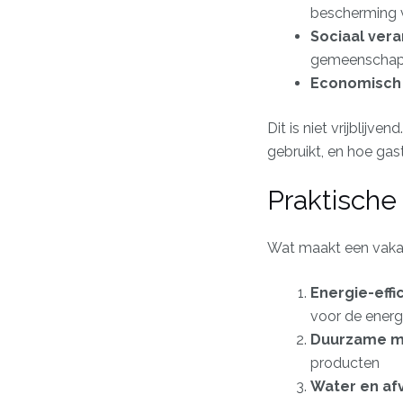
bescherming v
Sociaal ver
gemeenscha
Economisch
Dit is niet vrijblij
gebruikt, en hoe gast
Praktisch
Wat maakt een vaka
Energie-effi
voor de ener
Duurzame m
producten
Water en af