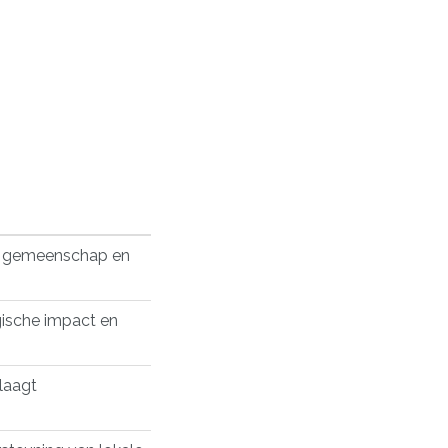
u, gemeenschap en
gische impact en
laagt