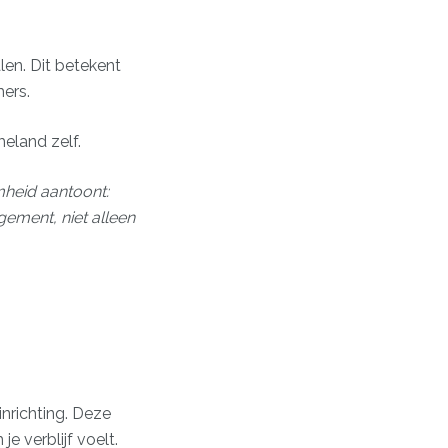
en. Dit betekent
mers.
eland zelf.
mheid aantoont:
gement, niet alleen
nrichting. Deze
 verblijf voelt.