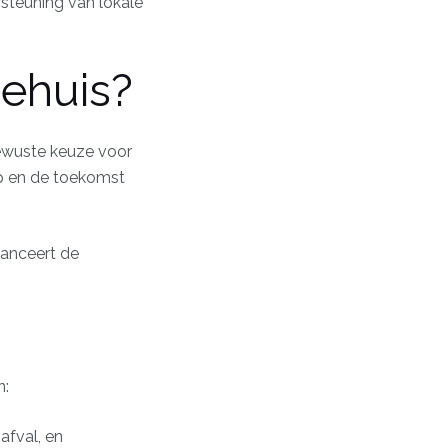
steuning van lokale
ehuis?
bewuste keuze voor
ap en de toekomst
lanceert de
n:
afval, en