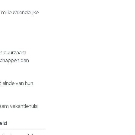
ilieuvriendelijke
ern duurzaam
nschappen dan
et einde van hun
aam vakantiehuis:
eid