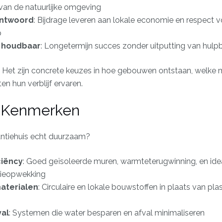
an de natuurlijke omgeving
antwoord
: Bijdrage leveren aan lokale economie en respect 
p
 houdbaar
: Longetermijn succes zonder uitputting van hul
vend. Het zijn concrete keuzes in hoe gebouwen ontstaan, welke
en hun verblijf ervaren.
e Kenmerken
ntiehuis echt duurzaam?
ciëncy
: Goed geïsoleerde muren, warmteterugwinning, en id
gieopwekking
aterialen
: Circulaire en lokale bouwstoffen in plaats van pla
val
: Systemen die water besparen en afval minimaliseren