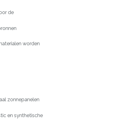
voor de
pbronnen
 materialen worden
eaal
zonnepanelen
stic en synthetische