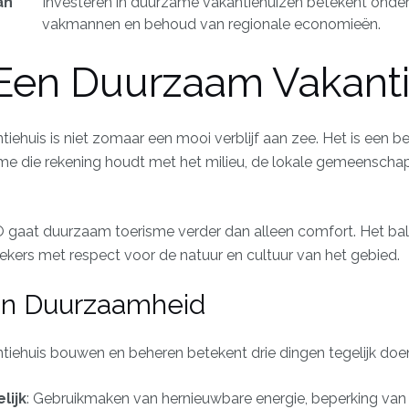
an
Investeren in duurzame vakantiehuizen betekent onder
vakmannen en behoud van regionale economieën.
 Een Duurzaam Vakanti
ehuis is niet zomaar een mooi verblijf aan zee. Het is een 
me die rekening houdt met het milieu, de lokale gemeensch
O gaat
duurzaam toerisme
verder dan alleen comfort. Het ba
kers met respect voor de natuur en cultuur van het gebied.
an Duurzaamheid
iehuis bouwen en beheren betekent drie dingen tegelijk doe
lijk
: Gebruikmaken van hernieuwbare energie, beperking van 