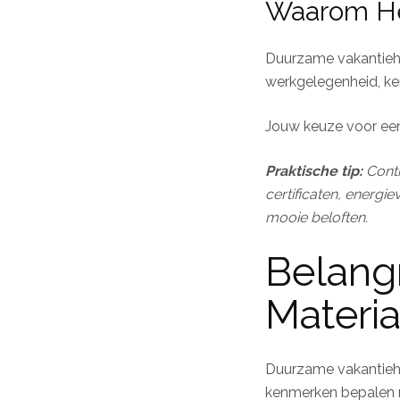
Waarom He
Duurzame vakantiehu
werkgelegenheid, ken
Jouw keuze voor een
Praktische tip:
Contr
certificaten, energi
mooie beloften.
Belang
Materi
Duurzame vakantiehu
kenmerken bepalen ni